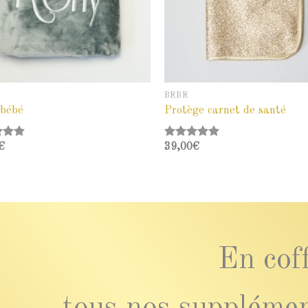
BÉBÉ
 bébé
Protège carnet de santé
4.85
€
Note
39,00
5.00
€
sur 5
En coff
tous nos supplément