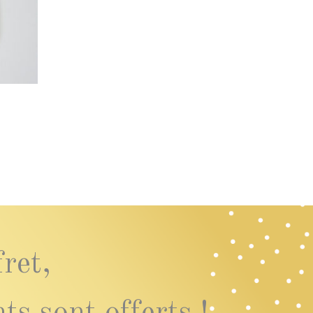
ret,
s sont offerts !