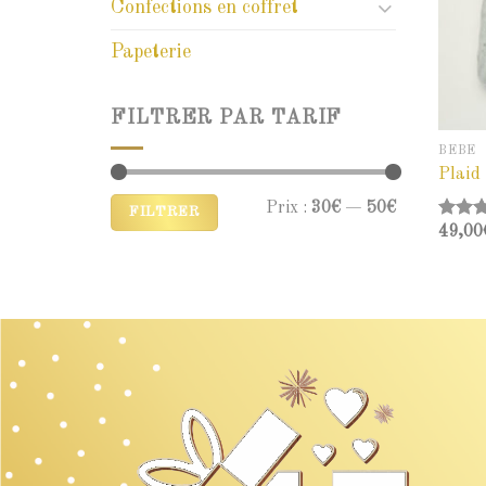
Confections en coffret
Papeterie
FILTRER PAR TARIF
BÉBÉ
Plaid
Prix :
30€
—
50€
FILTRER
Note
49,00
sur 5