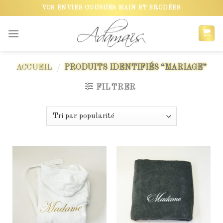
Skip
VOS ENVIES COUSUES MAIN ET BRODÉES
to
content
ACCUEIL
/
PRODUITS IDENTIFIÉS “MARIAGE”
FILTRER