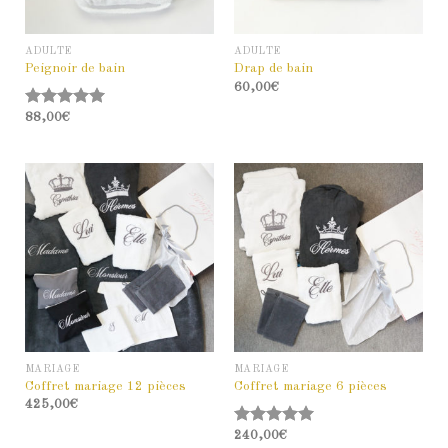
ADULTE
ADULTE
Peignoir de bain
Drap de bain
60,00
€
Note
88,00
€
5.00
sur 5
MARIAGE
MARIAGE
Coffret mariage 12 pièces
Coffret mariage 6 pièces
425,00
€
Note
240,00
5.00
€